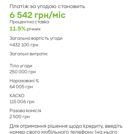
Платіж за угодою становить
6 542
грн/мiс
Процентна ставка
11.5%
річних
Загальна вартість угоди
≈
432 100
грн
Загальні витрати:
Тіло угоди
250 000
грн
Нараховані %
64 005
грн
КАСКО
115 006
грн
Разова комісія
2 500
грн
Держ. реєстрація автомобіля
Для отримання рішення щодо кредиту, введіть
587 грн
номер свого мобільного телефону (на нього